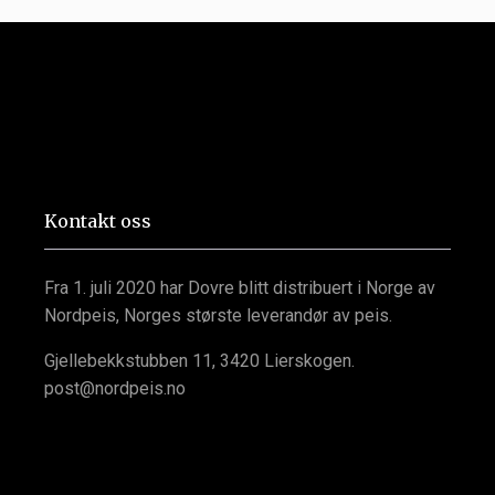
i
handlekurven
Kontakt oss
Fra 1. juli 2020 har Dovre blitt distribuert i Norge av
Nordpeis, Norges største leverandør av peis.
Gjellebekkstubben 11, 3420 Lierskogen.
post@nordpeis.no