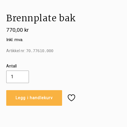
Brennplate bak
Vanlig
770,00 kr
pris
Inkl. mva.
Artikkel nr:
70.77610.000
Antall
Legg i handlekurv
Legger
til
produkter