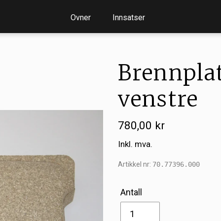
Ovner
Innsatser
Brennpla
venstre
Vanlig
780,00 kr
pris
Inkl. mva.
Artikkel nr:
70.77396.000
Antall