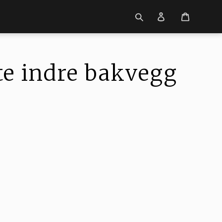
Logg
på
te indre bakvegg