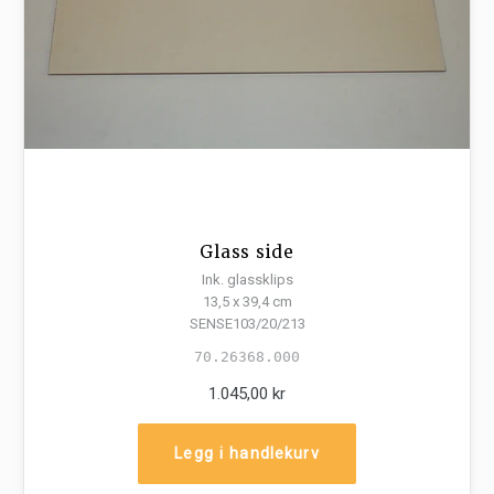
Glass side
Ink. glassklips
13,5 x 39,4 cm
SENSE103/20/213
70.26368.000
1.045,00 kr
Legg i handlekurv